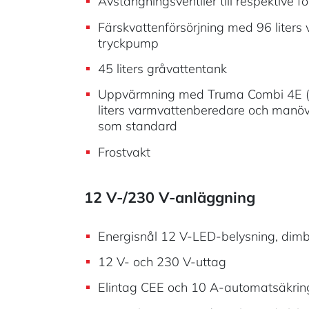
Avstängningsventiler till respektive f
Färskvattenförsörjning med 96 liters
tryckpump
45 liters gråvattentank
Uppvärmning med Truma Combi 4E (
liters varmvattenberedare och manö
som standard
Frostvakt
12 V-/230 V-anläggning
Energisnål 12 V-LED-belysning, dim
12 V- och 230 V-uttag
Elintag CEE och 10 A-automatsäkrin