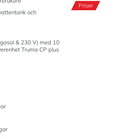
örbrukare
Priser
 vattentank och
gasol & 230 V) med 10
verenhet Truma CP plus
bar
gar