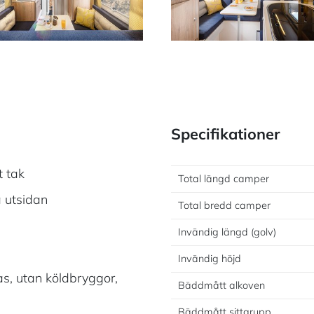
Specifikationer
t tak
Total längd camper
 utsidan
Total bredd camper
Invändig längd (golv)
Invändig höjd
s, utan köldbryggor,
Bäddmått alkoven
Bäddmått sittgrupp