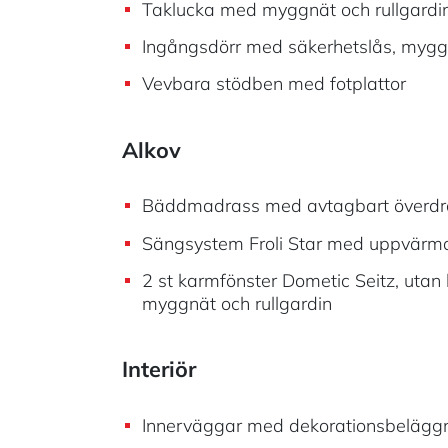
Taklucka med myggnät och rullgardi
Ingångsdörr med säkerhetslås, myggn
Vevbara stödben med fotplattor
Alkov
Bäddmadrass med avtagbart överdr
Sängsystem Froli Star med uppvär
2 st karmfönster Dometic Seitz, utan
myggnät och rullgardin
Interiör
Innerväggar med dekorationsbelägg