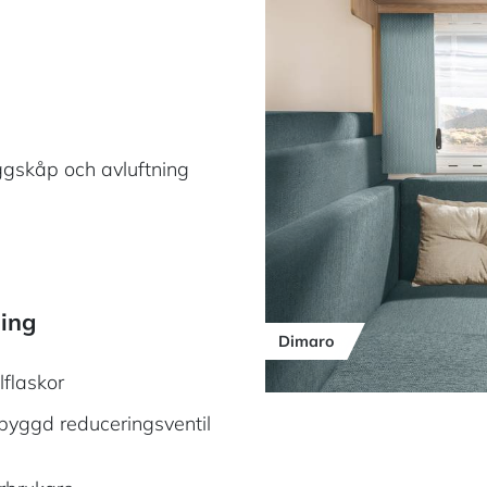
äggskåp och avluftning
ning
Delio
Dimaro
Lagona
Limea
Savaro
flaskor
byggd reduceringsventil