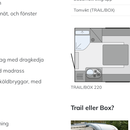
n
Tomvikt (TRAIL/BOX)
ät, och fönster
ag med dragkedja
md madrass
 köldbryggor, med
TRAIL/BOX 220
Trail eller Box?
ning