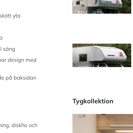
skött yta
ta
ll säng
bar design med
de på baksidan
Tygkollektion
ning, diskho och